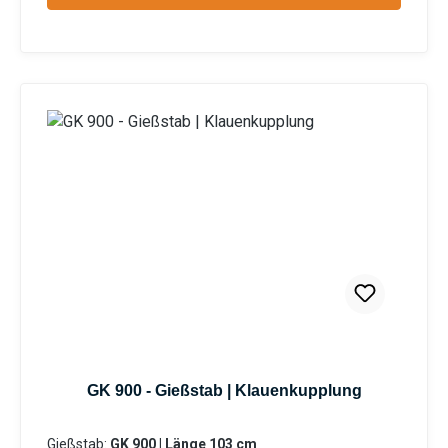
breites Sortiment an unterschiedlichen Rohr –
Längen ermöglicht eine Bewässerung von
Topfpflanzen genauso wie die Bewässerung von
Hochbeeten. Durch die stufenlose Regulierung
des Kugelhahns kann die Wassermenge
individuell reguliert werden. Durch die
Mehrkomponentenbauweise des Gießstabs ist
eine Reinigung sowie der Austausch von Bauteilen
problemlos möglich. Das integrierte Schmutzsieb
schütz vor eventuellen Verunreinigungen im
Gießwasser. Bei den Produktvarianten von GK und
GRK erhalten Sie eine Klauenkupplung (passend
System-GEKA). Information zur
Produktsicherheit:HerstellerDatenblattGebrauchsa
nweisung
GK 900 - Gießstab | Klauenkupplung
Gießstab:
GK 900 | Länge 103 cm