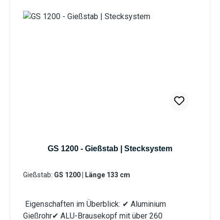
Bewässerung von Hochbeeten. Durch die
stufenlose Regulierung des Kugelhahns kann die
Wassermenge individuell reguliert werden. Durch
die Mehrkomponentenbauweise des Gießstabs ist
eine Reinigung sowie der Austausch von Bauteilen
problemlos möglich. Das integrierte Schmutzsieb
schütz vor eventuellen Verunreinigungen im
Gießwasser. Bei den Produktvarianten von GS und
GRS erhalten Sie eine Anschlusskupplung
Stecksystem (passend System-Gardena).
Information zur
Produktsicherheit:HerstellerDatenblattGebrauchsa
nweisung
GS 1200 - Gießstab | Stecksystem
Gießstab:
GS 1200 | Länge 133 cm
Eigenschaften im Überblick: ✔ Aluminium
Gießrohr✔ ALU-Brausekopf mit über 260