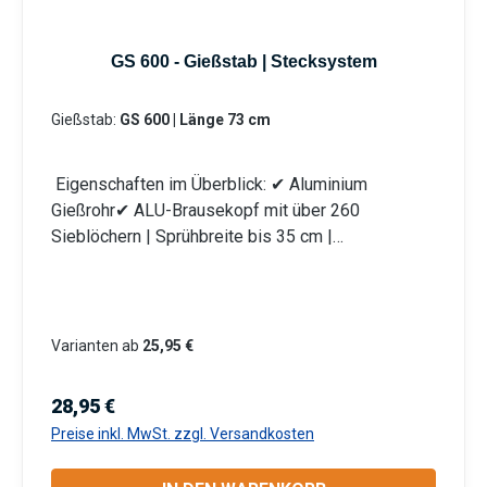
Produktsicherheit:HerstellerDatenblattGebrauchsa
nweisung
GS 600 - Gießstab | Stecksystem
Gießstab:
GS 600 | Länge 73 cm
Eigenschaften im Überblick: ✔ Aluminium
Gießrohr✔ ALU-Brausekopf mit über 260
Sieblöchern | Sprühbreite bis 35 cm |
Lochdurchmesser 0,7 mm✔ Messingkugelhahn für
die Mengenregulierung | Wasserdurchsatz ca. 44
l/min bei 4 bar✔ Kälteisolierender Griffschutz |
Bauteile auswechselbar | komplett aus
Varianten ab
25,95 €
Metall✔ Anschlusskupplung mit Stecksystem
(passend System Gardena)
Regulärer Preis:
28,95 €
Produktmerkmale Die Aluminium-Leichtbauweise
Preise inkl. MwSt. zzgl. Versandkosten
ermöglicht eine komfortable und einfache
Handhabung. Mit dem Rohrbiegewinkel von 38°