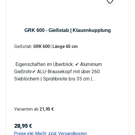
System-GEKA). Information zur
Produktsicherheit:HerstellerDatenblattGebrauchsa
nweisung
GRK 600 - Gießstab | Klauenkupplung
Gießstab:
GRK 600 | Länge 65 cm
Eigenschaften im Überblick: ✔ Aluminium
Gießrohr✔ ALU-Brausekopf mit über 260
Sieblöchern | Sprühbreite bis 35 cm |
Lochdurchmesser 0,7 mm✔ Messingkugelhahn für
die Mengenregulierung | Wasserdurchsatz ca. 44
l/min bei 4 bar✔ Kälteisolierender Griffschutz |
Bauteile auswechselbar | komplett aus
Varianten ab
21,95 €
Metall✔ Anschlusskupplung mit Klauenkupplung
(passend System-GEKA) Produktmerkmale
Regulärer Preis:
28,95 €
Die Aluminium-Leichtbauweise ermöglicht eine
Preise inkl. MwSt. zzgl. Versandkosten