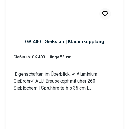
Gießwasser. Bei den Produktvarianten von GK und
GRK erhalten Sie eine Klauenkupplung (passend
System-GEKA). Information zur
Produktsicherheit:HerstellerDatenblattGebrauchsa
nweisung
GK 400 - Gießstab | Klauenkupplung
Gießstab:
GK 400 | Länge 53 cm
Eigenschaften im Überblick: ✔ Aluminium
Gießrohr✔ ALU-Brausekopf mit über 260
Sieblöchern | Sprühbreite bis 35 cm |
Lochdurchmesser 0,7 mm✔ Messingkugelhahn für
die Mengenregulierung | Wasserdurchsatz ca. 44
l/min bei 4 bar✔ Kälteisolierender Griffschutz |
Bauteile auswechselbar | komplett aus Metall✔
Anschlusskupplung mit Klauenkupplung (passend