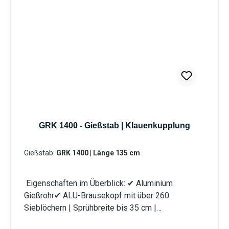
Mehrkomponentenbauweise des Gießstabs ist
eine Reinigung sowie der Austausch von Bauteilen
problemlos möglich. Das integrierte Schmutzsieb
schütz vor eventuellen Verunreinigungen im
Gießwasser. Bei den Produktvarianten von GK und
GRK erhalten Sie eine Klauenkupplung (passend
System-GEKA). Information zur
Produktsicherheit:HerstellerDatenblattGebrauchsa
nweisung
GRK 1400 - Gießstab | Klauenkupplung
Gießstab:
GRK 1400 | Länge 135 cm
Eigenschaften im Überblick: ✔ Aluminium
Gießrohr✔ ALU-Brausekopf mit über 260
Sieblöchern | Sprühbreite bis 35 cm |
Lochdurchmesser 0,7 mm✔ Messingkugelhahn für