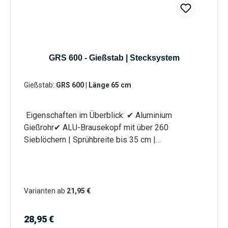
GRS erhalten Sie eine Anschlusskupplung
Stecksystem (passend System-Gardena).
Information zur
Produktsicherheit:HerstellerDatenblattGebrauchsa
nweisung
GRS 600 - Gießstab | Stecksystem
Gießstab:
GRS 600 | Länge 65 cm
Eigenschaften im Überblick: ✔ Aluminium
Gießrohr✔ ALU-Brausekopf mit über 260
Sieblöchern | Sprühbreite bis 35 cm |
Lochdurchmesser 0,7 mm✔ Messingkugelhahn für
die Mengenregulierung | Wasserdurchsatz ca. 44
l/min bei 4 bar✔ Kälteisolierender Griffschutz |
Bauteile auswechselbar | komplett aus
Varianten ab
21,95 €
Metall✔ Anschlusskupplung mit Stecksystem
(passend System Gardena)
Regulärer Preis:
28,95 €
Produktmerkmale Die Aluminium-Leichtbauweise