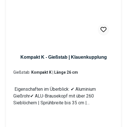
problemlos möglich. Das integrierte Schmutzsieb
schütz vor eventuellen Verunreinigungen im
Gießwasser. Bei den Produktvarianten von GS und
GRS erhalten Sie eine Anschlusskupplung
Stecksystem (passend System-Gardena).
Information zur
Produktsicherheit:HerstellerDatenblattGebrauchsa
nweisung
Kompakt K - Gießstab | Klauenkupplung
Gießstab:
Kompakt K | Länge 26 cm
Eigenschaften im Überblick: ✔ Aluminium
Gießrohr✔ ALU-Brausekopf mit über 260
Sieblöchern | Sprühbreite bis 35 cm |
Lochdurchmesser 0,7 mm✔ Messingkugelhahn für
die Mengenregulierung | Wasserdurchsatz ca. 44
l/min bei 4 bar✔ Kälteisolierender Griffschutz |