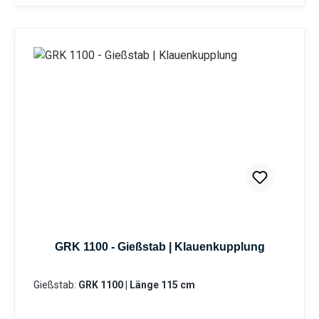
Längen ermöglicht eine Bewässerung von
Topfpflanzen genauso wie die Bewässerung von
Hochbeeten. Durch die stufenlose Regulierung
des Kugelhahns kann die Wassermenge
individuell reguliert werden. Durch die
Mehrkomponentenbauweise des Gießstabs ist
eine Reinigung sowie der Austausch von Bauteilen
problemlos möglich. Das integrierte Schmutzsieb
schütz vor eventuellen Verunreinigungen im
Gießwasser. Bei den Produktvarianten von GK und
GRK erhalten Sie eine Klauenkupplung (passend
System-GEKA). Information zur
Produktsicherheit:HerstellerDatenblattGebrauchsa
nweisung
GRK 1100 - Gießstab | Klauenkupplung
Gießstab:
GRK 1100 | Länge 115 cm