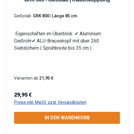
Gießstab:
GRK 800 | Länge 85 cm
Eigenschaften im Überblick: ✔ Aluminium
Gießrohr✔ ALU-Brausekopf mit über 260
Sieblöchern | Sprühbreite bis 35 cm |
Lochdurchmesser 0,7 mm✔ Messingkugelhahn für
die Mengenregulierung | Wasserdurchsatz ca. 44
l/min bei 4 bar✔ Kälteisolierender Griffschutz |
Bauteile auswechselbar | komplett aus
Varianten ab
21,95 €
Metall✔ Anschlusskupplung mit Klauenkupplung
(passend System-GEKA) Produktmerkmale
Regulärer Preis:
29,95 €
Die Aluminium-Leichtbauweise ermöglicht eine
Preise inkl. MwSt. zzgl. Versandkosten
komfortable und einfache Handhabung. Mit dem
Rohrbiegewinkel von 38° können Sie Ihre Pflanzen
IN DEN WARENKORB
unter der Blüte schonend bewässern. Unser
breites Sortiment an unterschiedlichen Rohr –