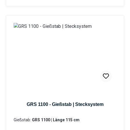
unterschiedlichen Rohr – Längen ermöglicht eine
Bewässerung von Topfpflanzen genauso wie die
Bewässerung von Hochbeeten. Durch die
stufenlose Regulierung des Kugelhahns kann die
Wassermenge individuell reguliert werden. Durch
die Mehrkomponentenbauweise des Gießstabs ist
eine Reinigung sowie der Austausch von Bauteilen
problemlos möglich. Das integrierte Schmutzsieb
schütz vor eventuellen Verunreinigungen im
Gießwasser. Bei den Produktvarianten von GS und
GRS erhalten Sie eine Anschlusskupplung
Stecksystem (passend System-Gardena).
Information zur
Produktsicherheit:HerstellerDatenblattGebrauchsa
nweisung
GRS 1100 - Gießstab | Stecksystem
Gießstab:
GRS 1100 | Länge 115 cm