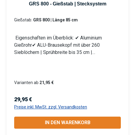
nweisung
GRS 800 - Gießstab | Stecksystem
Gießstab:
GRS 800 | Länge 85 cm
Eigenschaften im Überblick: ✔ Aluminium
Gießrohr✔ ALU-Brausekopf mit über 260
Sieblöchern | Sprühbreite bis 35 cm |
Lochdurchmesser 0,7 mm✔ Messingkugelhahn für
die Mengenregulierung | Wasserdurchsatz ca. 44
l/min bei 4 bar✔ Kälteisolierender Griffschutz |
Bauteile auswechselbar | komplett aus
Varianten ab
21,95 €
Metall✔ Anschlusskupplung mit Stecksystem
(passend System Gardena)
Regulärer Preis:
29,95 €
Produktmerkmale Die Aluminium-Leichtbauweise
Preise inkl. MwSt. zzgl. Versandkosten
ermöglicht eine komfortable und einfache
Handhabung. Mit dem Rohrbiegewinkel von 38°
IN DEN WARENKORB
können Sie Ihre Pflanzen unter der Blüte schonend
bewässern. Unser breites Sortiment an