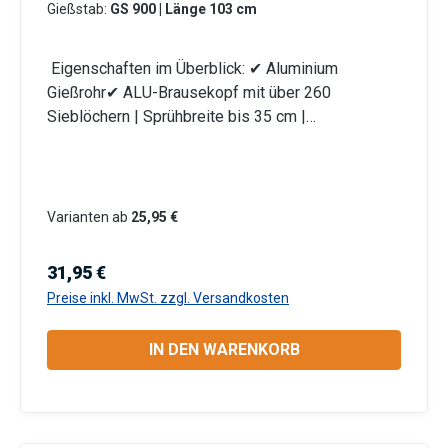
Gießstab:
GS 900 | Länge 103 cm
Eigenschaften im Überblick: ✔ Aluminium
Gießrohr✔ ALU-Brausekopf mit über 260
Sieblöchern | Sprühbreite bis 35 cm |
Lochdurchmesser 0,7 mm✔ Messingkugelhahn für
die Mengenregulierung | Wasserdurchsatz ca. 44
l/min bei 4 bar✔ Kälteisolierender Griffschutz |
Bauteile auswechselbar | komplett aus
Varianten ab
25,95 €
Metall✔ Anschlusskupplung mit Stecksystem
(passend System Gardena)
Regulärer Preis:
31,95 €
Produktmerkmale Die Aluminium-Leichtbauweise
Preise inkl. MwSt. zzgl. Versandkosten
ermöglicht eine komfortable und einfache
Handhabung. Mit dem Rohrbiegewinkel von 38°
IN DEN WARENKORB
können Sie Ihre Pflanzen unter der Blüte schonend
bewässern. Unser breites Sortiment an
unterschiedlichen Rohr – Längen ermöglicht eine
Bewässerung von Topfpflanzen genauso wie die