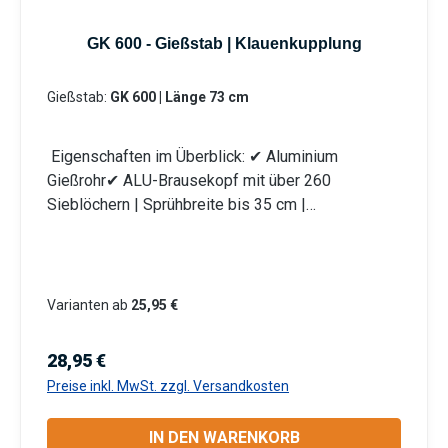
nweisung
GK 600 - Gießstab | Klauenkupplung
Gießstab:
GK 600 | Länge 73 cm
Eigenschaften im Überblick: ✔ Aluminium
Gießrohr✔ ALU-Brausekopf mit über 260
Sieblöchern | Sprühbreite bis 35 cm |
Lochdurchmesser 0,7 mm✔ Messingkugelhahn für
die Mengenregulierung | Wasserdurchsatz ca. 44
l/min bei 4 bar✔ Kälteisolierender Griffschutz |
Bauteile auswechselbar | komplett aus Metall✔
Varianten ab
25,95 €
Anschlusskupplung mit Klauenkupplung (passend
System-GEKA) Produktmerkmale Die
Regulärer Preis:
28,95 €
Aluminium-Leichtbauweise ermöglicht eine
Preise inkl. MwSt. zzgl. Versandkosten
komfortable und einfache Handhabung. Mit dem
Rohrbiegewinkel von 38° können Sie Ihre Pflanzen
IN DEN WARENKORB
unter der Blüte schonend bewässern. Unser