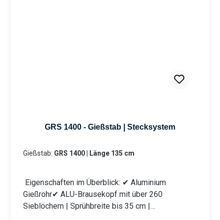
Wassermenge individuell reguliert werden. Durch
die Mehrkomponentenbauweise des Gießstabs ist
eine Reinigung sowie der Austausch von Bauteilen
problemlos möglich. Das integrierte Schmutzsieb
schütz vor eventuellen Verunreinigungen im
Gießwasser. Bei den Produktvarianten von GS und
GRS erhalten Sie eine Anschlusskupplung
Stecksystem (passend System-Gardena).
Information zur
Produktsicherheit:HerstellerDatenblattGebrauchsa
nweisung
GRS 1400 - Gießstab | Stecksystem
Gießstab:
GRS 1400 | Länge 135 cm
Eigenschaften im Überblick: ✔ Aluminium
Gießrohr✔ ALU-Brausekopf mit über 260
Sieblöchern | Sprühbreite bis 35 cm |
Lochdurchmesser 0,7 mm✔ Messingkugelhahn für