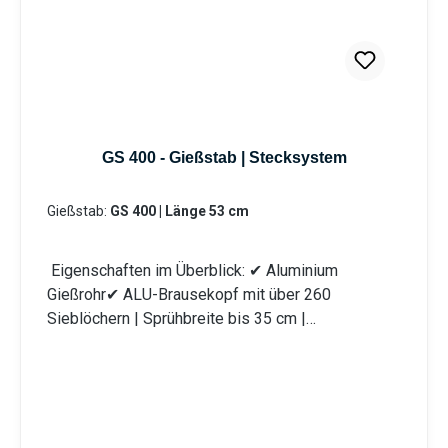
schütz vor eventuellen Verunreinigungen im
Gießwasser. Bei den Produktvarianten von GS und
GRS erhalten Sie eine Anschlusskupplung
Stecksystem (passend System-Gardena).
Information zur
Produktsicherheit:HerstellerDatenblattGebrauchsa
nweisung
GS 400 - Gießstab | Stecksystem
Gießstab:
GS 400 | Länge 53 cm
Eigenschaften im Überblick: ✔ Aluminium
Gießrohr✔ ALU-Brausekopf mit über 260
Sieblöchern | Sprühbreite bis 35 cm |
Lochdurchmesser 0,7 mm✔ Messingkugelhahn für
die Mengenregulierung | Wasserdurchsatz ca. 44
l/min bei 4 bar✔ Kälteisolierender Griffschutz |
Bauteile auswechselbar | komplett aus
Metall✔ Anschlusskupplung mit Stecksystem