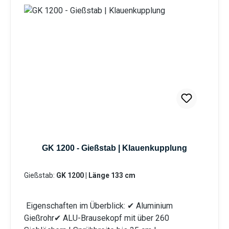
des Kugelhahns kann die Wassermenge
individuell reguliert werden. Durch die
Mehrkomponentenbauweise des Gießstabs ist
eine Reinigung sowie der Austausch von Bauteilen
problemlos möglich. Das integrierte Schmutzsieb
schütz vor eventuellen Verunreinigungen im
Gießwasser. Bei den Produktvarianten von GK und
GRK erhalten Sie eine Klauenkupplung (passend
System-GEKA). Information zur
Produktsicherheit:HerstellerDatenblattGebrauchsa
nweisung
GK 1200 - Gießstab | Klauenkupplung
Gießstab:
GK 1200 | Länge 133 cm
Eigenschaften im Überblick: ✔ Aluminium
Gießrohr✔ ALU-Brausekopf mit über 260