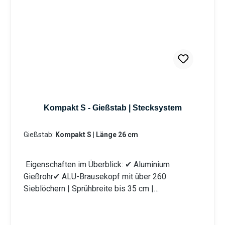
Kompakt S - Gießstab | Stecksystem
Gießstab:
Kompakt S | Länge 26 cm
Eigenschaften im Überblick: ✔ Aluminium
Gießrohr✔ ALU-Brausekopf mit über 260
Sieblöchern | Sprühbreite bis 35 cm |
Lochdurchmesser 0,7 mm✔ Messingkugelhahn für
die Mengenregulierung | Wasserdurchsatz ca. 44
l/min bei 4 bar✔ Kälteisolierender Griffschutz |