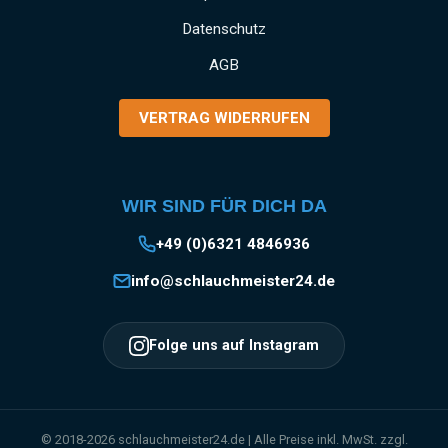
Produktsicherheit:HerstellerDatenblattGebrauchsa
Datenschutz
nweisung
AGB
VERTRAG WIDERRUFEN
WIR SIND FÜR DICH DA
+49 (0)6321 4846936
info@schlauchmeister24.de
Folge uns auf Instagram
© 2018-2026 schlauchmeister24.de | Alle Preise inkl. MwSt. zzgl.