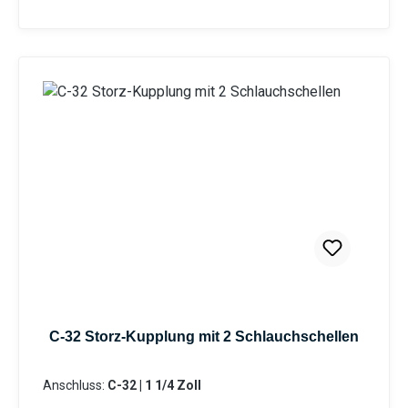
Lebensdauer, sondern auch
Korrosionsbeständigkeit bei geringem Gewicht.
Dank der standardisierten Storz-Verbindung ist
eine schnelle und zuverlässige Kopplung
garantiert. Die präzise Verarbeitung sorgt für
optimale Passform und Dichtigkeit. Besonders
geeignet für professionelle Anwendungen im
Wassertransport und in technischen Systemen mit
verschiedenen Durchflussanforderungen.
GRÖSSEN: C Storz-Kupplung mit Tüllen-Ø 32 mm
KONSTRUKTION: Hochwertige Aluminium-
Ausführung mit drehbarer Tülle für optimale
Langlebigkeit und flexible Handhabung bei
geringem Gewicht BETRIEBSDRUCK: Zuverlässige
Leistung bei maximalem Betriebsdruck von 16 bar,
C-32 Storz-Kupplung mit 2 Schlauchschellen
ideal für industrielle und gewerbliche
Anwendungen KOMPATIBILITÄT: Standardisierte
Anschluss:
C-32 | 1 1/4 Zoll
Storz-Verbindung gewährleistet schnelle und