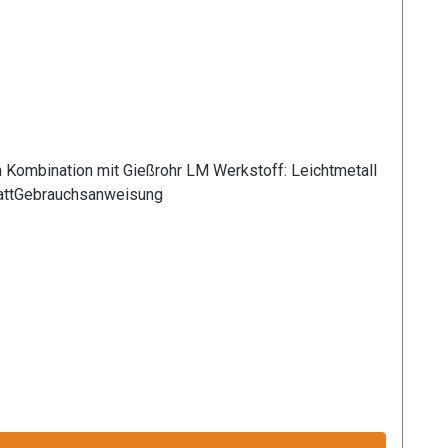
Anwendungsbereiche: Garten- und Landschaftsbau, Landwirtschaft Information zur Produktsicherheit:HerstellerDatenblattGebrauchsanweisung