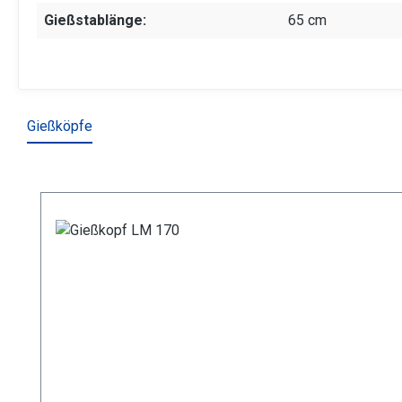
Gießstablänge:
65 cm
Gießköpfe
Produktgalerie überspringen