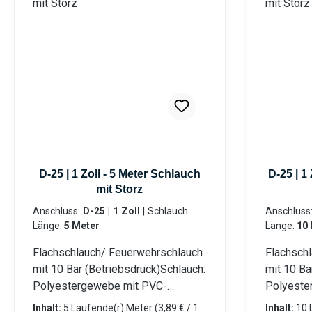
D-25 | 1 Zoll - 5 Meter Schlauch
D-25 | 1
mit Storz
Anschluss:
D-25 | 1 Zoll
|
Schlauch
Anschluss
Länge:
5 Meter
Länge:
10 
Flachschlauch/ Feuerwehrschlauch
Flachsch
mit 10 Bar (Betriebsdruck)Schlauch:
mit 10 Ba
Polyestergewebe mit PVC-
Polyeste
Innenschicht Beidseitig mit LM-
Innenschi
Inhalt:
5 Laufende(r) Meter
(3,89 € / 1
Inhalt:
10 