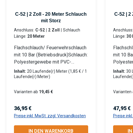
C-52 | 2 Zoll - 20 Meter Schlauch
C-52 | 2
mit Storz
Anschluss:
C-52 | 2 Zoll
|
Schlauch
Anschluss
Länge:
20 Meter
Länge:
30 
Flachschlauch/ Feuerwehrschlauch
Flachsch
mit 10 Bar (Betriebsdruck)Schlauch:
mit 10 Ba
Polyestergewebe mit PVC-
Polyeste
Innenschicht Beidseitig mit LM-
Innenschi
Inhalt:
20 Laufende(r) Meter
(1,85 € / 1
Inhalt:
30 
Storz-Kupplungen (Aluminium)
Storz-Ku
Laufende(r) Meter)
Laufende(
eingebunden Für Tauchpumpen
eingebun
oder Schmutzwasserpumpen
oder Sc
Varianten ab
19,45 €
Varianten 
Robust, verrottungsfest und flach
Robust, v
aufrollbar Anwendungsbereiche:
aufrollba
Regulärer Preis:
Reguläre
36,95 €
47,95 €
Industrie: Gewerbe, Garten- und
Industrie
Preise inkl. MwSt. zzgl. Versandkosten
Preise ink
Landschaftsbau, Baugewerbe,
Landscha
Landwirtschaft, Kommunen,
Landwirt
IN DEN WARENKORB
I