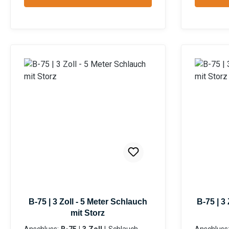
Privatanwender Information zur
Privatanwender In
Produktsicherheit:HerstellerDatenb
Produktsi
lattGebrauchsanweisung
lattGebr
B-75 | 3 Zoll - 5 Meter Schlauch
B-75 | 3
mit Storz