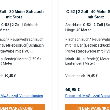
 Zoll - 30 Meter Schlauch
C-52 | 2 Zoll - 40 Meter
mit Storz
mit Storz
:
C-52 | 2 Zoll
|
Schlauch
Anschluss:
C-52 | 2 Zoll
|
Schlauch
Meter
Länge:
40 Meter
lauch/ Feuerwehrschlauch
Flachschlauch/ Feuerweh
r (Betriebsdruck)Schlauch:
mit 10 Bar (Betriebsdruck
rgewebe mit PVC-
Polyestergewebe mit PV
cht Beidseitig mit LM-
Innenschicht Beidseitig m
Laufende(r) Meter
(1,60 € / 1
Inhalt:
40 Laufende(r) Mete
pplungen (Aluminium)
Storz-Kupplungen (Alumin
r) Meter)
Laufende(r) Meter)
den Für Tauchpumpen
eingebunden Für Tauchp
hmutzwasserpumpen
oder Schmutzwasserpum
ab
19,45 €
Varianten ab
19,45 €
errottungsfest und flach
Robust, verrottungsfest u
r Anwendungsbereiche:
aufrollbar Anwendungsber
r Preis:
Regulärer Preis:
60,95 €
: Gewerbe, Garten- und
Industrie: Gewerbe, Garte
l. MwSt. zzgl. Versandkosten
Preise inkl. MwSt. zzgl. Ver
ftsbau, Baugewerbe,
Landschaftsbau, Baugewe
schaft, Kommunen,
Landwirtschaft, Kommune
N DEN WARENKORB
IN DEN WARENKO