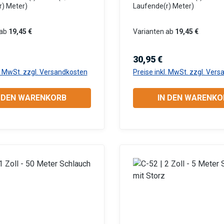
pplungen (Aluminium)
Innenschicht Beidseitig m
r) Meter)
Laufende(r) Meter)
den Für Tauchpumpen
Storz-Kupplungen (Alumin
hmutzwasserpumpen
eingebunden Für Tauchp
ab
19,45 €
Varianten ab
19,45 €
errottungsfest und flach
oder Schmutzwasserpum
r Anwendungsbereiche:
Robust, verrottungsfest u
r Preis:
Regulärer Preis:
30,95 €
: Gewerbe, Garten- und
aufrollbar Anwendungsber
l. MwSt. zzgl. Versandkosten
Preise inkl. MwSt. zzgl. Ver
ftsbau, Baugewerbe,
Industrie: Gewerbe, Garte
schaft, Kommunen,
Landschaftsbau, Baugewe
N DEN WARENKORB
IN DEN WARENKO
formation zur
Landwirtschaft, Kommune
cherheit:HerstellerDatenb
Privatanwender Information zur
auchsanweisung
Produktsicherheit:Herstel
lattGebrauchsanweisung