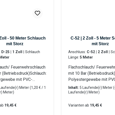
 Zoll - 50 Meter Schlauch
C-52 | 2 Zoll - 5 Meter
mit Storz
mit Storz
:
D-25 | 1 Zoll
|
Schlauch
Anschluss:
C-52 | 2 Zoll
|
Schlauch
Meter
Länge:
5 Meter
lauch/ Feuerwehrschlauch
Flachschlauch/ Feuerweh
r (Betriebsdruck)Schlauch:
mit 10 Bar (Betriebsdruck
rgewebe mit PVC-
Polyestergewebe mit PV
cht Beidseitig mit LM-
Innenschicht Beidseitig m
Laufende(r) Meter
(1,20 € / 1
Inhalt:
5 Laufende(r) Meter
(
pplungen (Aluminium)
Storz-Kupplungen (Alumin
r) Meter)
Laufende(r) Meter)
den Für Tauchpumpen
eingebunden Für Tauchp
hmutzwasserpumpen
oder Schmutzwasserpum
ab
19,45 €
Varianten ab
19,45 €
errottungsfest und flach
Robust, verrottungsfest u