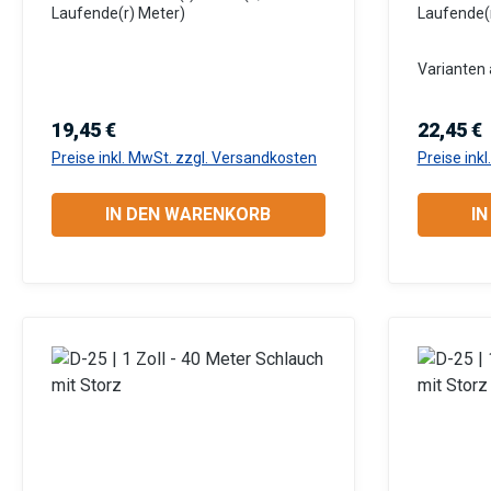
Storz-Kupplungen (Aluminium)
Storz-Ku
Laufende(r) Meter)
Laufende(
eingebunden Für Tauchpumpen
eingebun
oder Schmutzwasserpumpen
oder Sc
Varianten 
Robust, verrottungsfest und flach
Robust, v
aufrollbar Anwendungsbereiche:
aufrollba
Regulärer Preis:
Reguläre
19,45 €
22,45 €
Industrie: Gewerbe, Garten- und
Industrie
Preise inkl. MwSt. zzgl. Versandkosten
Preise ink
Landschaftsbau, Baugewerbe,
Landscha
Landwirtschaft, Kommunen,
Landwirt
IN DEN WARENKORB
I
Privatanwender Information zur
Privatanwender In
Produktsicherheit:HerstellerDatenb
Produktsi
lattGebrauchsanweisung
lattGebr