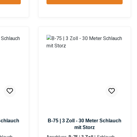
Privatanwender Information zur
lerDatenb
Produktsicherheit:HerstellerDatenb
lattGebrauchsanweisung
 Schlauch
B-75 | 3 Zoll - 30 Meter Schlauch
mit Storz