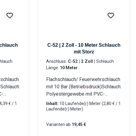
 Schlauch
C-52 | 2 Zoll - 10 Meter Schlauch
mit Storz
Anschluss:
C-52 | 2 Zoll
|
Schlauch
Länge:
10 Meter
rschlauch
Flachschlauch/ Feuerwehrschlauch
)Schlauch:
mit 10 Bar (Betriebsdruck)Schlauch:
C-
Polyestergewebe mit PVC-
it LM-
Innenschicht Beidseitig mit LM-
4,39 € / 1
Inhalt:
10 Laufende(r) Meter
(2,80 € / 1
ium)
Storz-Kupplungen (Aluminium)
Laufende(r) Meter)
umpen
eingebunden Für Tauchpumpen
pen
oder Schmutzwasserpumpen
Varianten ab
19,45 €
nd flach
Robust, verrottungsfest und flach