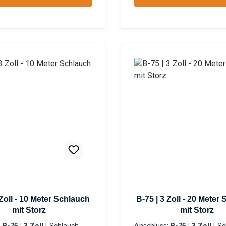
formation zur
Privatanwender Information zur
cherheit:HerstellerDatenb
Produktsicherheit:Herstel
auchsanweisung
lattGebrauchsanweisung
 Zoll - 10 Meter Schlauch
B-75 | 3 Zoll - 20 Meter
mit Storz
mit Storz