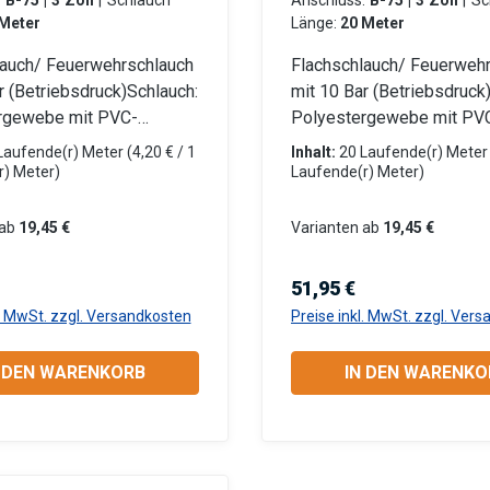
:
B-75 | 3 Zoll
|
Schlauch
Anschluss:
B-75 | 3 Zoll
|
Schlauch
Meter
Länge:
20 Meter
lauch/ Feuerwehrschlauch
Flachschlauch/ Feuerweh
r (Betriebsdruck)Schlauch:
mit 10 Bar (Betriebsdruck
rgewebe mit PVC-
Polyestergewebe mit PV
cht Beidseitig mit LM-
Innenschicht Beidseitig m
Laufende(r) Meter
(4,20 € / 1
Inhalt:
20 Laufende(r) Mete
pplungen (Aluminium)
Storz-Kupplungen (Alumin
r) Meter)
Laufende(r) Meter)
den Für Tauchpumpen
eingebunden Für Tauchp
hmutzwasserpumpen
oder Schmutzwasserpum
ab
19,45 €
Varianten ab
19,45 €
errottungsfest und flach
Robust, verrottungsfest u
r Anwendungsbereiche:
aufrollbar Anwendungsber
r Preis:
Regulärer Preis:
51,95 €
: Gewerbe, Garten- und
Industrie: Gewerbe, Garte
l. MwSt. zzgl. Versandkosten
Preise inkl. MwSt. zzgl. Ver
ftsbau, Baugewerbe,
Landschaftsbau, Baugewe
schaft, Kommunen,
Landwirtschaft, Kommune
N DEN WARENKORB
IN DEN WARENKO
formation zur
Privatanwender Information zur
cherheit:HerstellerDatenb
Produktsicherheit:Herstel
auchsanweisung
lattGebrauchsanweisung