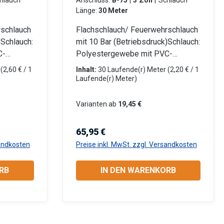
Anschluss:
B-75 | 3 Zoll
|
Schlauch
Länge:
30 Meter
rschlauch
Flachschlauch/ Feuerwehrschlauch
)Schlauch:
mit 10 Bar (Betriebsdruck)Schlauch:
C-
Polyestergewebe mit PVC-
it LM-
Innenschicht Beidseitig mit LM-
r
(2,60 € / 1
Inhalt:
30 Laufende(r) Meter
(2,20 € / 1
ium)
Storz-Kupplungen (Aluminium)
Laufende(r) Meter)
umpen
eingebunden Für Tauchpumpen
pen
oder Schmutzwasserpumpen
Varianten ab
19,45 €
nd flach
Robust, verrottungsfest und flach
eiche:
aufrollbar Anwendungsbereiche:
Regulärer Preis:
65,95 €
n- und
Industrie: Gewerbe, Garten- und
sandkosten
Preise inkl. MwSt. zzgl. Versandkosten
rbe,
Landschaftsbau, Baugewerbe,
n,
Landwirtschaft, Kommunen,
RB
IN DEN WARENKORB
Privatanwender Information zur
lerDatenb
Produktsicherheit:HerstellerDatenb
lattGebrauchsanweisung