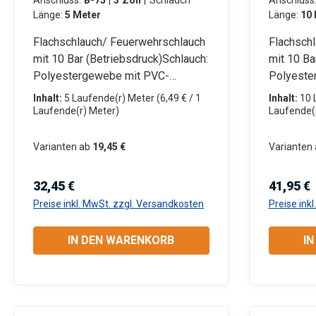
Anschluss:
B-75 | 3 Zoll
|
Schlauch
Anschluss
Länge:
5 Meter
Länge:
10 
Flachschlauch/ Feuerwehrschlauch
Flachsch
mit 10 Bar (Betriebsdruck)Schlauch:
mit 10 Ba
Polyestergewebe mit PVC-
Polyeste
Innenschicht Beidseitig mit LM-
Innenschi
Inhalt:
5 Laufende(r) Meter
(6,49 € / 1
Inhalt:
10 
Storz-Kupplungen (Aluminium)
Storz-Ku
Laufende(r) Meter)
Laufende(
eingebunden Für Tauchpumpen
eingebun
oder Schmutzwasserpumpen
oder Sc
Varianten ab
19,45 €
Varianten 
Robust, verrottungsfest und flach
Robust, v
aufrollbar Anwendungsbereiche:
aufrollba
Regulärer Preis:
Reguläre
32,45 €
41,95 €
Industrie: Gewerbe, Garten- und
Industrie
Preise inkl. MwSt. zzgl. Versandkosten
Preise ink
Landschaftsbau, Baugewerbe,
Landscha
Landwirtschaft, Kommunen,
Landwirt
IN DEN WARENKORB
I
Privatanwender Information zur
Privatanwender In
Produktsicherheit:HerstellerDatenb
Produktsi
lattGebrauchsanweisung
lattGebr