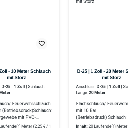
 Zoll - 10 Meter Schlauch
D-25 | 1 Zoll - 20 Meter
mit Storz
mit Storz
:
D-25 | 1 Zoll
|
Schlauch
Anschluss:
D-25 | 1 Zoll
|
Schlauch
Meter
Länge:
20 Meter
lauch/ Feuerwehrschlauch
Flachschlauch/ Feuerweh
r (Betriebsdruck)Schlauch:
mit 10 Bar
rgewebe mit PVC-
(Betriebsdruck) Schlauch:
cht Beidseitig mit LM-
Polyestergewebe mit PV
Laufende(r) Meter
(2,25 € / 1
Inhalt:
20 Laufende(r) Mete