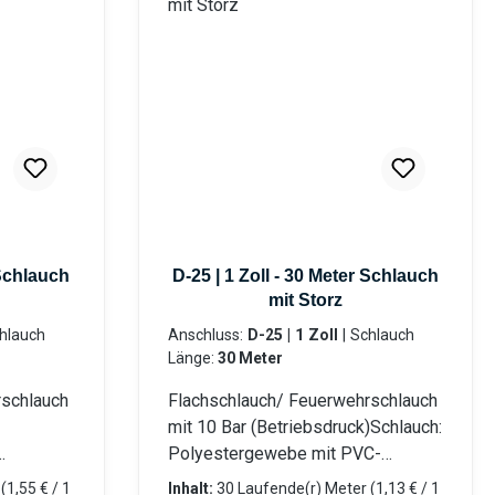
 Schlauch
D-25 | 1 Zoll - 30 Meter Schlauch
mit Storz
Anschluss:
D-25 | 1 Zoll
|
Schlauch
Länge:
30 Meter
rschlauch
Flachschlauch/ Feuerwehrschlauch
mit 10 Bar (Betriebsdruck)Schlauch:
Polyestergewebe mit PVC-
C-
Innenschicht Beidseitig mit LM-
r
(1,55 € / 1
Inhalt:
30 Laufende(r) Meter
(1,13 € / 1