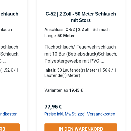
 Schlauch
C-52 | 2 Zoll - 50 Meter Schlauch
mit Storz
Anschluss:
C-52 | 2 Zoll
|
Schlauch
Länge:
50 Meter
rschlauch
Flachschlauch/ Feuerwehrschlauch
)Schlauch:
mit 10 Bar (Betriebsdruck)Schlauch:
C-
Polyestergewebe mit PVC-
it LM-
Innenschicht Beidseitig mit LM-
r
(1,52 € / 1
Inhalt:
50 Laufende(r) Meter
(1,56 € / 1
ium)
Storz-Kupplungen (Aluminium)
Laufende(r) Meter)
umpen
eingebunden Für Tauchpumpen
pen
oder Schmutzwasserpumpen
Varianten ab
19,45 €
nd flach
Robust, verrottungsfest und flach
eiche:
aufrollbar Anwendungsbereiche:
Regulärer Preis:
77,95 €
n- und
Industrie: Gewerbe, Garten- und
sandkosten
Preise inkl. MwSt. zzgl. Versandkosten
rbe,
Landschaftsbau, Baugewerbe,
n,
Landwirtschaft, Kommunen,
RB
IN DEN WARENKORB