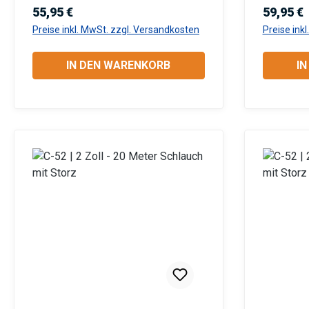
aufrollbar Anwendungsbereiche:
aufrollba
Regulärer Preis:
Reguläre
55,95 €
59,95 €
Industrie: Gewerbe, Garten- und
Industrie
Preise inkl. MwSt. zzgl. Versandkosten
Preise ink
Landschaftsbau, Baugewerbe,
Landscha
Landwirtschaft, Kommunen,
Landwirt
IN DEN WARENKORB
I
Privatanwender Information zur
Privatanwender In
Produktsicherheit:HerstellerDatenb
Produktsi
lattGebrauchsanweisung
lattGebr