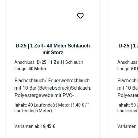
D-25 | 1 Zoll - 40 Meter Schlauch
D-25 | 1
mit Storz
Anschluss:
D-25 | 1 Zoll
|
Schlauch
Anschluss
Länge:
40 Meter
Länge:
50 
Flachschlauch/ Feuerwehrschlauch
Flachsch
mit 10 Bar (Betriebsdruck)Schlauch:
mit 10 Ba
Polyestergewebe mit PVC-
Polyeste
Innenschicht Beidseitig mit LM-
Innenschi
Inhalt:
40 Laufende(r) Meter
(1,40 € / 1
Inhalt:
50 
Storz-Kupplungen (Aluminium)
Storz-Ku
Laufende(r) Meter)
Laufende(
eingebunden Für Tauchpumpen
eingebun
oder Schmutzwasserpumpen
oder Sc
Varianten ab
19,45 €
Varianten 
Robust, verrottungsfest und flach
Robust, v