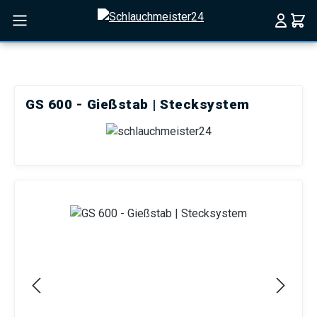
Zum Hauptinhalt springen
GS 600 - Gießstab | Stecksystem
Bildergalerie überspringen