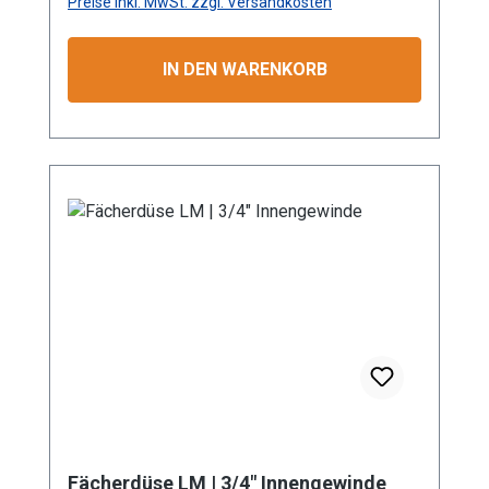
Preise inkl. MwSt. zzgl. Versandkosten
chsanweisung
IN DEN WARENKORB
Fächerdüse LM | 3/4" Innengewinde