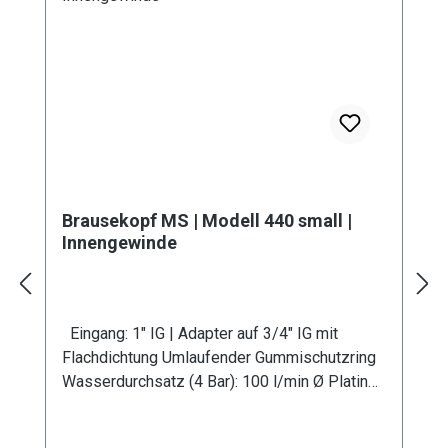
Brausekopf MS | Modell 440 small |
Innengewinde
Eingang: 1" IG | Adapter auf 3/4" IG mit
Flachdichtung Umlaufender Gummischutzring
Wasserdurchsatz (4 Bar): 100 l/min Ø Platine:
100 mm Bohrung: 0,8 mm Verwendung in
Kombination mit Gießrohr LM Werkstoff: