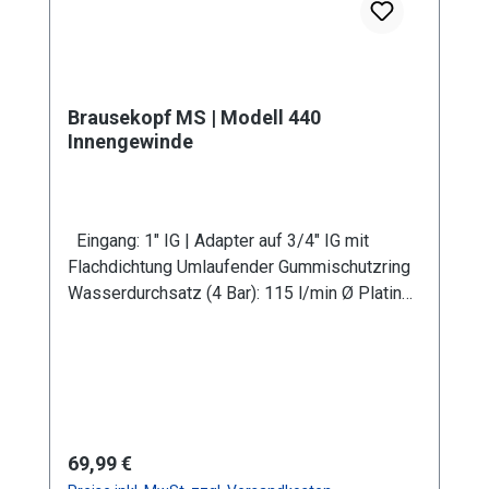
Brausekopf MS | Modell 440
Innengewinde
Eingang: 1" IG | Adapter auf 3/4" IG mit
Flachdichtung Umlaufender Gummischutzring
Wasserdurchsatz (4 Bar): 115 l/min Ø Platine:
150 mm Bohrung: 0,8 mm Verwendung in
Kombination mit Gießrohr LM Werkstoff:
Messing (Gerätekörper und Platine)
Anwendungsbereiche: Garten- und
Landschaftsbau, Landwirtschaft Information
zur
Regulärer Preis:
69,99 €
Produktsicherheit:HerstellerDatenblattGebrau