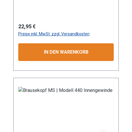
Messing (Gerätekörper und Platine)
Anwendungsbereiche: Garten- und
Landschaftsbau, Landwirtschaft Information
zur
Regulärer Preis:
22,95 €
Produktsicherheit:HerstellerDatenblattGebrau
Preise inkl. MwSt. zzgl. Versandkosten
chsanweisung
IN DEN WARENKORB