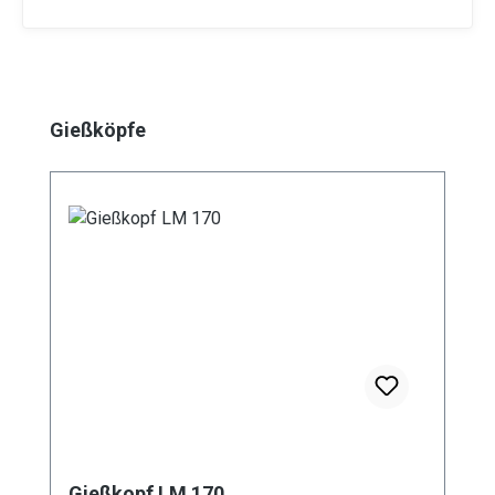
Produktgalerie überspringen
Gießköpfe
Gießkopf LM 170