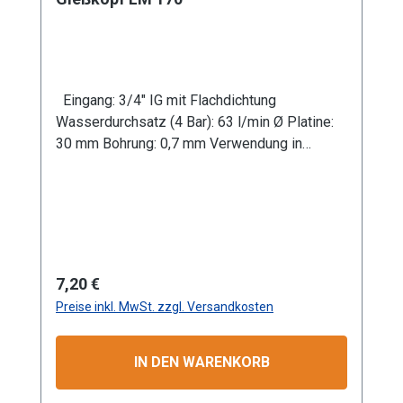
Eingang: 3/4" IG mit Flachdichtung
Wasserdurchsatz (4 Bar): 63 l/min Ø Platine:
30 mm Bohrung: 0,7 mm Verwendung in
Kombination mit Gießrohr LM Werkstoff:
Leichtmetall Anwendungsbereiche: Garten-
und Landschaftsbau, Landwirtschaft
Information zur
Produktsicherheit:HerstellerDatenblattGebrau
chsanweisung
Regulärer Preis:
7,20 €
Preise inkl. MwSt. zzgl. Versandkosten
IN DEN WARENKORB