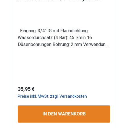
Eingang: 3/4" IG mit Flachdichtung
Wasserdurchsatz (4 Bar): 45 l/min 16
Düsenbohrungen Bohrung: 2 mm Verwendung
in Kombination mit Gießrohr LM Werkstoff:
Aluminium (Gerätekörper und Platine)
Anwendungsbereiche: Garten- und
Landschaftsbau, Landwirtschaft Information
zur
Produktsicherheit:HerstellerDatenblattGebrau
Regulärer Preis:
35,95 €
chsanweisung
Preise inkl. MwSt. zzgl. Versandkosten
IN DEN WARENKORB