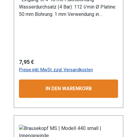
Wasserdurchsatz (4 Bar): 112 l/min Ø Platine:
50 mm Bohrung: 1 mm Verwendung in
Kombination mit Gießrohr LM Werkstoff:
Leichtmetall Anwendungsbereiche: Garten-
und Landschaftsbau, Landwirtschaft
Information zur
Produktsicherheit:HerstellerDatenblattGebrau
chsanweisung
Regulärer Preis:
7,95 €
Preise inkl. MwSt. zzgl. Versandkosten
IN DEN WARENKORB