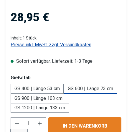
Regulärer Preis:
28,95 €
Inhalt:
1 Stück
Preise inkl. MwSt. zzgl. Versandkosten
Sofort verfügbar, Lieferzeit: 1-3 Tage
auswählen
Gießstab
GS 400 | Länge 53 cm
GS 600 | Länge 73 cm
GS 900 | Länge 103 cm
GS 1200 | Länge 133 cm
Produkt Anzahl: Gib den gewünschten Wert 
IN DEN WARENKORB