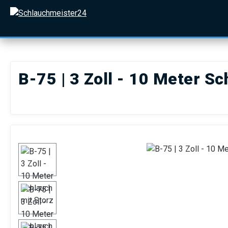
 Hauptinhalt springen
Zur Suche springen
Zur Hauptnavigation springen
B-75 | 3 Zoll - 10 Meter Sc
Bildergalerie überspringen