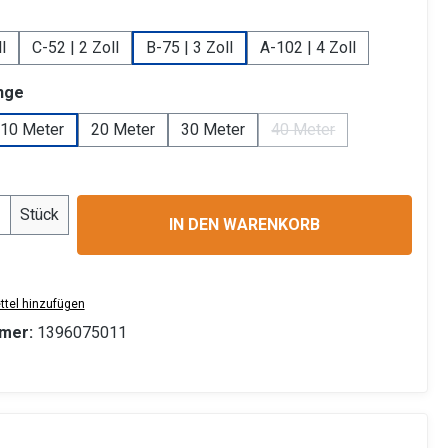
uswählen
l
C-52 | 2 Zoll
B-75 | 3 Zoll
A-102 | 4 Zoll
auswählen
nge
10 Meter
20 Meter
30 Meter
40 Meter
(Diese Option ist zurzei
ption ist zurzeit nicht verfügbar.)
Anzahl: Gib den gewünschten Wert ein ode
Stück
IN DEN WARENKORB
tel hinzufügen
mer:
1396075011