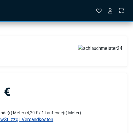
is:
 €
ende(r) Meter
(4,20 € / 1 Laufende(r) Meter)
MwSt. zzgl. Versandkosten