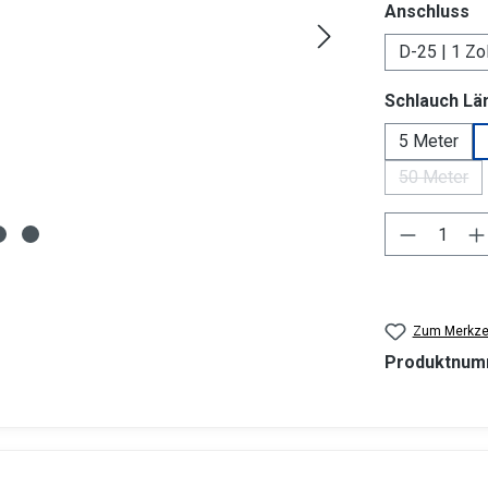
a
Anschluss
D-25 | 1 Zol
Schlauch Lä
5 Meter
50 Meter
(Diese O
Produkt 
Zum Merkzet
Produktnum