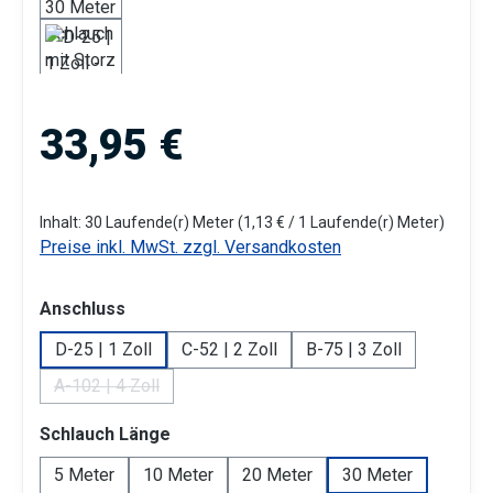
Regulärer Preis:
33,95 €
Inhalt:
30 Laufende(r) Meter
(1,13 € / 1 Laufende(r) Meter)
Preise inkl. MwSt. zzgl. Versandkosten
auswählen
Anschluss
D-25 | 1 Zoll
C-52 | 2 Zoll
B-75 | 3 Zoll
A-102 | 4 Zoll
(Diese Option ist zurzeit nicht verfügbar.)
auswählen
Schlauch Länge
5 Meter
10 Meter
20 Meter
30 Meter