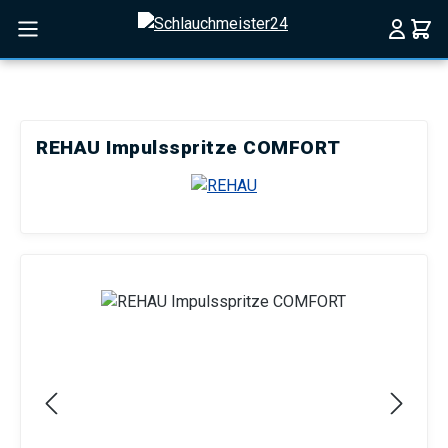
Zum Hauptinhalt springen
REHAU Impulsspritze COMFORT
Bildergalerie überspringen