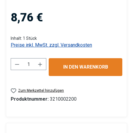
Regulärer Preis:
8,76 €
Inhalt:
1 Stück
Preise inkl. MwSt. zzgl. Versandkosten
Produkt Anzahl: Gib den gewünschten Wert 
IN DEN WARENKORB
Zum Merkzettel hinzufügen
Produktnummer:
3210002200