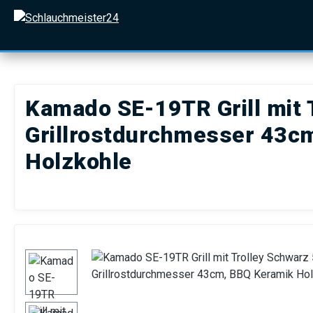
 Hauptinhalt springen
Zur Suche springen
Zur Hauptnavigation springen
Kamado SE-19TR Grill mit 
Grillrostdurchmesser 43cm,
Holzkohle
Bildergalerie überspringen