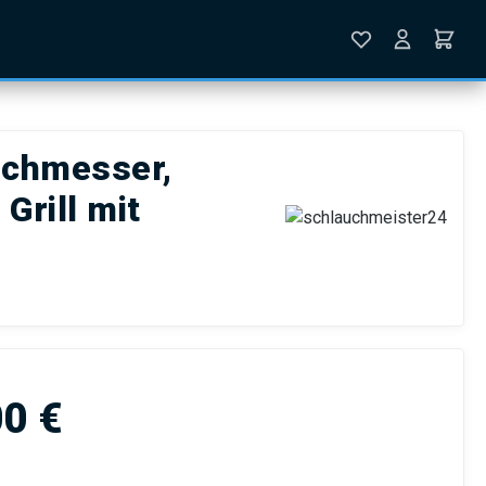
rchmesser,
Grill mit
is:
00 €