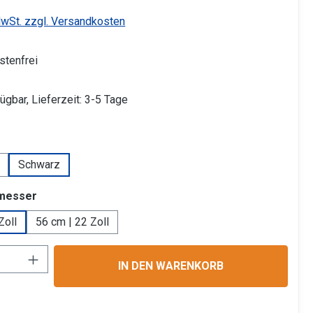
MwSt. zzgl. Versandkosten
tenfrei
ügbar, Lieferzeit: 3-5 Tage
ählen
Schwarz
auswählen
hmesser
Zoll
56 cm | 22 Zoll
Anzahl: Gib den gewünschten Wert ein ode
IN DEN WARENKORB