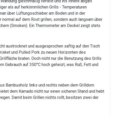
andung gleichmäßig verteilt und ins Innere abgibt.
ger als auf herkömmlichen Grills - Temperaturen
man über Lüftungsschieber am Boden und in der
ur normal auf dem Rost grillen, sondern auch langsam über
uchern (Smoken). Ein Thermometer am Deckel zeigt stets
icht austrocknet und ausgesprochen saftig auf den Tisch
Brisket und Pulled Pork zu neuen Horizonten des
illfläche braten. Doch nicht nur die Benutzung des Grills
h dem Gebrauch auf 350°C hoch geheizt, was Ruß, Fett und
n aus Bambusholz links und rechts neben dem Grilldom
 bietet dem Kamado nicht nur einen sicheren Stand und hebt
gen. Damit beim Grillen nichts rollt, besitzen zwei der