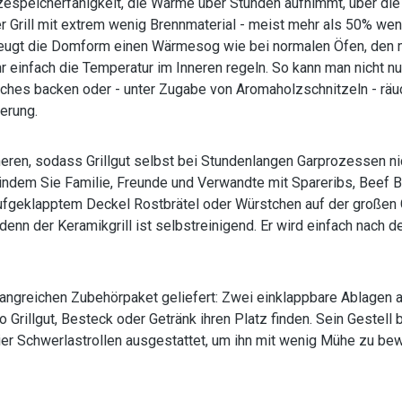
speicherfähigkeit, die Wärme über Stunden aufnimmt, über die W
Grill mit extrem wenig Brennmaterial - meist mehr als 50% weni
rzeugt die Domform einen Wärmesog wie bei normalen Öfen, den 
 einfach die Temperatur im Inneren regeln. So kann man nicht n
liches backen oder - unter Zugabe von Aromaholzschnitzeln - rä
erung.
neren, sodass Grillgut selbst bei Stundenlangen Garprozessen n
 indem Sie Familie, Freunde und Verwandte mit Spareribs, Beef 
aufgeklapptem Deckel Rostbrätel oder Würstchen auf der großen Gr
n, denn der Keramikgrill ist selbstreinigend. Er wird einfach nac
 umfangreichen Zubehörpaket geliefert: Zwei einklappbare Ablage
Grillgut, Besteck oder Getränk ihren Platz finden. Sein Gestell
ier Schwerlastrollen ausgestattet, um ihn mit wenig Mühe zu bewe