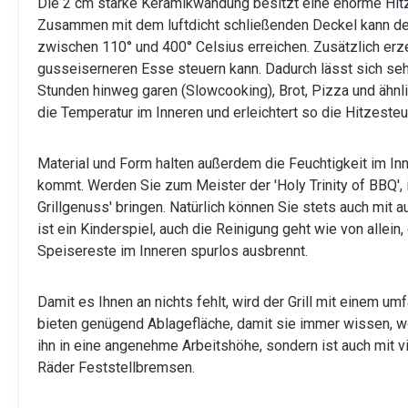
Die 2 cm starke Keramikwandung besitzt eine enorme Hitze
Zusammen mit dem luftdicht schließenden Deckel kann der 
zwischen 110° und 400° Celsius erreichen. Zusätzlich e
gusseiserneren Esse steuern kann. Dadurch lässt sich sehr
Stunden hinweg garen (Slowcooking), Brot, Pizza und ähn
die Temperatur im Inneren und erleichtert so die Hitzesteu
Material und Form halten außerdem die Feuchtigkeit im In
kommt. Werden Sie zum Meister der 'Holy Trinity of BBQ',
Grillgenuss' bringen. Natürlich können Sie stets auch mit 
ist ein Kinderspiel, auch die Reinigung geht wie von allei
Speisereste im Inneren spurlos ausbrennt.
Damit es Ihnen an nichts fehlt, wird der Grill mit einem
bieten genügend Ablagefläche, damit sie immer wissen, wo 
ihn in eine angenehme Arbeitshöhe, sondern ist auch mit v
Räder Feststellbremsen.