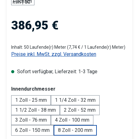
Regulärer Preis:
386,95 €
Inhalt:
50 Laufende(r) Meter
(7,74 € / 1 Laufende(r) Meter)
Preise inkl. MwSt. zzgl. Versandkosten
Sofort verfügbar, Lieferzeit: 1-3 Tage
auswählen
Innendurchmesser
1 Zoll - 25 mm
1 1/4 Zoll - 32 mm
1 1/2 Zoll - 38 mm
2 Zoll - 52 mm
3 Zoll - 76 mm
4 Zoll - 100 mm
6 Zoll - 150 mm
8 Zoll - 200 mm