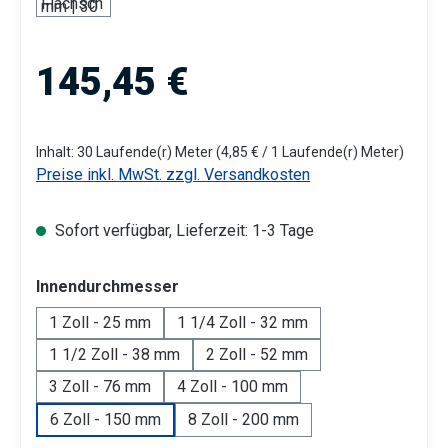
Regulärer Preis:
145,45 €
Inhalt:
30 Laufende(r) Meter
(4,85 € / 1 Laufende(r) Meter)
Preise inkl. MwSt. zzgl. Versandkosten
Sofort verfügbar, Lieferzeit: 1-3 Tage
auswählen
Innendurchmesser
1 Zoll - 25 mm
1 1/4 Zoll - 32 mm
1 1/2 Zoll - 38 mm
2 Zoll - 52 mm
3 Zoll - 76 mm
4 Zoll - 100 mm
6 Zoll - 150 mm
8 Zoll - 200 mm