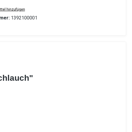
tel hinzufügen
mer:
1392100001
chlauch"