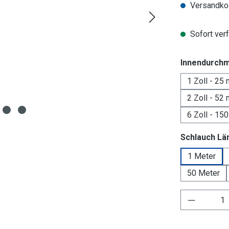
Versandkos
Sofort verf
Innendurch
1 Zoll - 25
2 Zoll - 52
6 Zoll - 15
Schlauch Lä
1 Meter
50 Meter
Produkt 