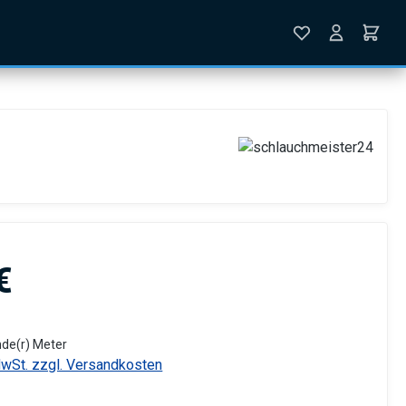
is:
€
nde(r) Meter
MwSt. zzgl. Versandkosten