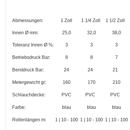
Abmessungen:
1 Zoll
1 1/4 Zoll
1 1/2 Zoll
Innen Ø mm:
25,0
32,0
38,0
Toleranz Innen Ø %:
3
3
3
Betriebsdruck Bar:
8
8
7
Berstdruck Bar:
24
24
21
Metergewicht gr:
160
170
210
Schlauchdecke:
PVC
PVC
PVC
Farbe:
blau
blau
blau
Rollenlängen m:
1 | 10 - 100
1 | 10 - 100
1 | 10 - 100