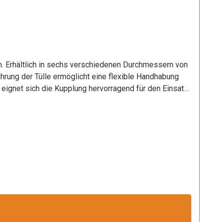
m. Erhältlich in sechs verschiedenen Durchmessern von
rung der Tülle ermöglicht eine flexible Handhabung
eignet sich die Kupplung hervorragend für den Einsatz
et nicht nur eine lange Lebensdauer, sondern auch
lässige Kopplung garantiert. Die präzise Verarbeitung
 und in technischen Systemen mit verschiedenen
ion zur