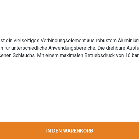
ist ein vielseitiges Verbindungselement aus robustem Aluminiu
n für unterschiedliche Anwendungsbereiche. Die drehbare Ausfüh
enen Schlauchs. Mit einem maximalen Betriebsdruck von 16 bar 
e in der Landwirtschaft. Die Aluminium-Konstruktion gewährleist
 standardisierten Storz-Verbindung ist eine schnelle und zuver
rs geeignet für professionelle Anwendungen im Wassertransport
 industrielle und
, Garten- und Landschaftsbau, Baugewerbe und Landwirtschaft Informat
isung
IN DEN WARENKORB