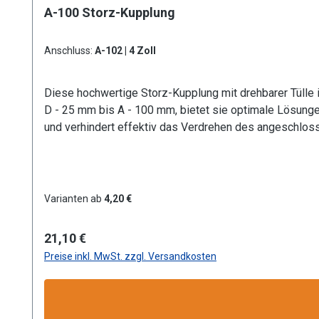
A-100 Storz-Kupplung
Anschluss:
A-102 | 4 Zoll
Diese hochwertige Storz-Kupplung mit drehbarer Tülle 
D - 25 mm bis A - 100 mm, bietet sie optimale Lösunge
und verhindert effektiv das Verdrehen des angeschloss
in Industrie, Gewerbe, Garten- und Landschaftsbau sowi
Korrosionsbeständigkeit bei geringem Gewicht. Dank der
sorgt für optimale Passform und Dichtigkeit. Besonde
Durchflussanforderungen. GRÖSSEN: A Storz-Kupplung mit Tüllen-Ø 100 mm KONSTRUKTION: Hochwertige Aluminium-Ausführung mit drehbarer Tülle für optimale
Varianten ab
4,20 €
Langlebigkeit und flexible Handhabung bei geringem Gewicht BETRIEBSDRUCK: Zuverlässige Leistung bei maximalem Betriebsdruck von 16 bar, ideal für
gewerbliche Anwendungen KOMPATIBILITÄT: Standardisierte Storz-Verbindung gewährleistet schnelle und sichere Kopplung mit allen gängigen Storz-Systemen
Regulärer Preis:
21,10 €
EINSATZGEBIETE: Vielseitig verwendbar in Industrie, Gewerbe
Preise inkl. MwSt. zzgl. Versandkosten
Produktsicherheit:HerstellerDatenblattGebrauchsanwe