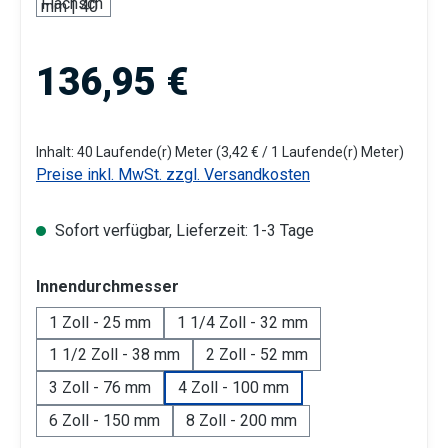
Regulärer Preis:
136,95 €
Inhalt:
40 Laufende(r) Meter
(3,42 € / 1 Laufende(r) Meter)
Preise inkl. MwSt. zzgl. Versandkosten
Sofort verfügbar, Lieferzeit: 1-3 Tage
auswählen
Innendurchmesser
1 Zoll - 25 mm
1 1/4 Zoll - 32 mm
1 1/2 Zoll - 38 mm
2 Zoll - 52 mm
3 Zoll - 76 mm
4 Zoll - 100 mm
6 Zoll - 150 mm
8 Zoll - 200 mm