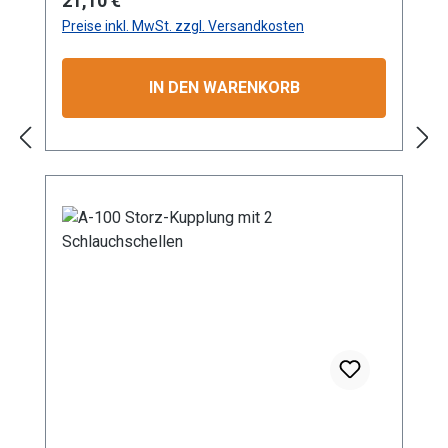
21,10 €
das Verdrehen des angeschlossenen
Preise inkl. MwSt. zzgl. Versandkosten
Schlauchs. Mit einem maximalen
Betriebsdruck von 16 bar eignet sich die
Kupplung hervorragend für den Einsatz in
IN DEN WARENKORB
Industrie, Gewerbe, Garten- und
Landschaftsbau sowie in der Landwirtschaft.
Die Aluminium-Konstruktion gewährleistet
nicht nur eine lange Lebensdauer, sondern
auch Korrosionsbeständigkeit bei geringem
Gewicht. Dank der standardisierten Storz-
Verbindung ist eine schnelle und zuverlässige
Kopplung garantiert. Die präzise Verarbeitung
sorgt für optimale Passform und Dichtigkeit.
Besonders geeignet für professionelle
Anwendungen im Wassertransport und in
technischen Systemen mit verschiedenen
Durchflussanforderungen. GRÖSSEN: A
Storz-Kupplung mit Tüllen-Ø 100 mm
KONSTRUKTION: Hochwertige Aluminium-