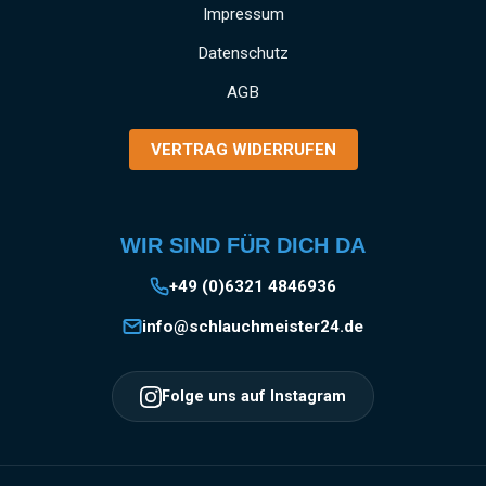
und gewerbliche Anwendungen SCHNELLE
Impressum
MONTAGE: Einfaches Anbringen und Lösen
Datenschutz
der Kupplung durch das bewährte Storz-
System EINSATZGEBIETE: Vielseitig
AGB
verwendbar in Industrie, Gewerbe, Garten- und
Landschaftsbau, Baugewerbe und
VERTRAG WIDERRUFEN
Landwirtschaft Information zur
Produktsicherheit:HerstellerDatenblattGebrau
chsanweisung
WIR SIND FÜR DICH DA
+49 (0)6321 4846936
info@schlauchmeister24.de
Folge uns auf Instagram