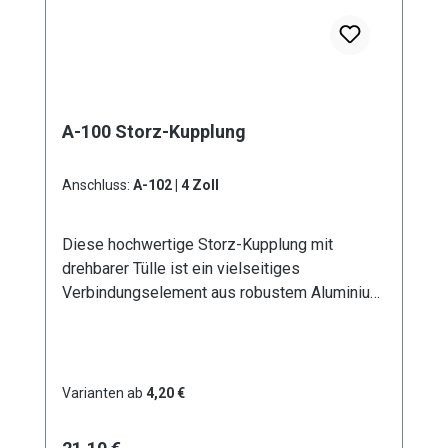
A-100 Storz-Kupplung
Anschluss:
A-102 | 4 Zoll
Diese hochwertige Storz-Kupplung mit
drehbarer Tülle ist ein vielseitiges
Verbindungselement aus robustem Aluminium.
Erhältlich in sechs verschiedenen
Durchmessern von D - 25 mm bis A - 100 mm,
bietet sie optimale Lösungen für
unterschiedliche Anwendungsbereiche. Die
Varianten ab
4,20 €
drehbare Ausführung der Tülle ermöglicht eine
flexible Handhabung und verhindert effektiv
Regulärer Preis: