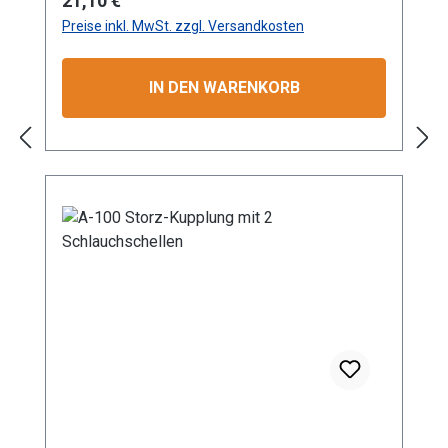
21,10 €
das Verdrehen des angeschlossenen
Preise inkl. MwSt. zzgl. Versandkosten
Schlauchs. Mit einem maximalen
Betriebsdruck von 16 bar eignet sich die
Kupplung hervorragend für den Einsatz in
IN DEN WARENKORB
Industrie, Gewerbe, Garten- und
Landschaftsbau sowie in der Landwirtschaft.
Die Aluminium-Konstruktion gewährleistet
nicht nur eine lange Lebensdauer, sondern
auch Korrosionsbeständigkeit bei geringem
Gewicht. Dank der standardisierten Storz-
Verbindung ist eine schnelle und zuverlässige
Kopplung garantiert. Die präzise Verarbeitung
sorgt für optimale Passform und Dichtigkeit.
Besonders geeignet für professionelle
Anwendungen im Wassertransport und in
technischen Systemen mit verschiedenen
Durchflussanforderungen. GRÖSSEN: A
Storz-Kupplung mit Tüllen-Ø 100 mm
KONSTRUKTION: Hochwertige Aluminium-