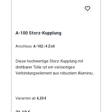
A-100 Storz-Kupplung
Anschluss:
A-102 | 4 Zoll
Diese hochwertige Storz-Kupplung mit
drehbarer Tülle ist ein vielseitiges
Verbindungselement aus robustem Aluminium.
Erhältlich in sechs verschiedenen
Durchmessern von D - 25 mm bis A - 100 mm,
bietet sie optimale Lösungen für
unterschiedliche Anwendungsbereiche. Die
Varianten ab
4,20 €
drehbare Ausführung der Tülle ermöglicht eine
flexible Handhabung und verhindert effektiv
Regulärer Preis: