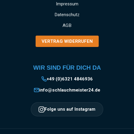
und gewerbliche Anwendungen SCHNELLE
Impressum
MONTAGE: Einfaches Anbringen und Lösen
Datenschutz
der Kupplung durch das bewährte Storz-
System EINSATZGEBIETE: Vielseitig
AGB
verwendbar in Industrie, Gewerbe, Garten- und
Landschaftsbau, Baugewerbe und
VERTRAG WIDERRUFEN
Landwirtschaft Information zur
Produktsicherheit:HerstellerDatenblattGebrau
chsanweisung
WIR SIND FÜR DICH DA
+49 (0)6321 4846936
info@schlauchmeister24.de
Folge uns auf Instagram