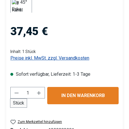
Regulärer Preis:
37,45 €
Inhalt:
1 Stück
Preise inkl. MwSt. zzgl. Versandkosten
Sofort verfügbar, Lieferzeit: 1-3 Tage
Produkt Anzahl: Gib den gewünschten Wert 
IN DEN WARENKORB
Stück
Zum Merkzettel hinzufügen