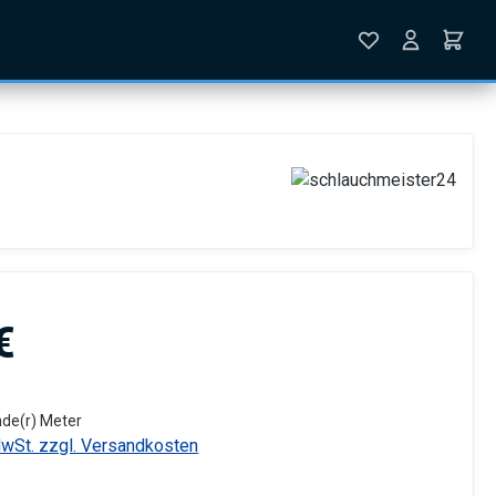
is:
€
nde(r) Meter
MwSt. zzgl. Versandkosten