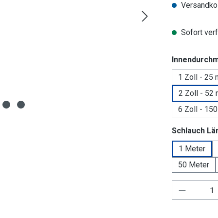
Versandkos
Sofort verf
Innendurch
1 Zoll - 25
2 Zoll - 52
6 Zoll - 15
Schlauch Lä
1 Meter
50 Meter
Produkt 