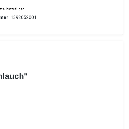
tel hinzufügen
mer:
1392052001
hlauch"