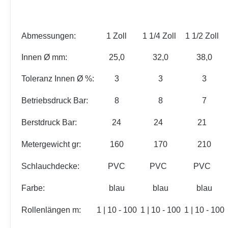
Abmessungen:
1 Zoll
1 1/4 Zoll
1 1/2 Zoll
Innen Ø mm:
25,0
32,0
38,0
Toleranz Innen Ø %:
3
3
3
Betriebsdruck Bar:
8
8
7
Berstdruck Bar:
24
24
21
Metergewicht gr:
160
170
210
Schlauchdecke:
PVC
PVC
PVC
Farbe:
blau
blau
blau
Rollenlängen m:
1 | 10 - 100
1 | 10 - 100
1 | 10 - 100