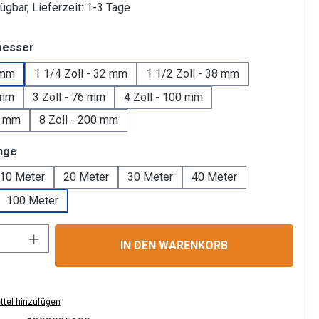
ügbar, Lieferzeit: 1-3 Tage
auswählen
messer
 mm
1 1/4 Zoll - 32 mm
1 1/2 Zoll - 38 mm
 mm
3 Zoll - 76 mm
4 Zoll - 100 mm
0 mm
8 Zoll - 200 mm
auswählen
nge
10 Meter
20 Meter
30 Meter
40 Meter
100 Meter
Anzahl: Gib den gewünschten Wert ein ode
IN DEN WARENKORB
tel hinzufügen