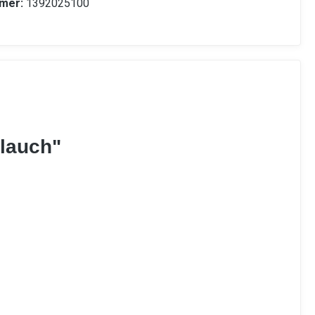
mer:
1392025100
hlauch"