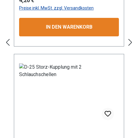
4,20 €
das Verdrehen des angeschlossenen
Preise inkl. MwSt. zzgl. Versandkosten
Schlauchs. Mit einem maximalen
Betriebsdruck von 16 bar eignet sich die
Kupplung hervorragend für den Einsatz in
IN DEN WARENKORB
Industrie, Gewerbe, Garten- und
Landschaftsbau sowie in der Landwirtschaft.
Die Aluminium-Konstruktion gewährleistet
nicht nur eine lange Lebensdauer, sondern
auch Korrosionsbeständigkeit bei geringem
Gewicht. Dank der standardisierten Storz-
Verbindung ist eine schnelle und zuverlässige
Kopplung garantiert. Die präzise Verarbeitung
sorgt für optimale Passform und Dichtigkeit.
Besonders geeignet für professionelle
Anwendungen im Wassertransport und in
technischen Systemen mit verschiedenen
Durchflussanforderungen. GRÖSSEN: D
Storz-Kupplung mit Tüllen-Ø 25 mm
KONSTRUKTION: Hochwertige Aluminium-