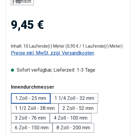
Regulärer Preis:
9,45 €
Inhalt:
10 Laufende(r) Meter
(0,95 € / 1 Laufende(r) Meter)
Preise inkl. MwSt. zzgl. Versandkosten
Sofort verfügbar, Lieferzeit: 1-3 Tage
auswählen
Innendurchmesser
1 Zoll - 25 mm
1 1/4 Zoll - 32 mm
1 1/2 Zoll - 38 mm
2 Zoll - 52 mm
3 Zoll - 76 mm
4 Zoll - 100 mm
6 Zoll - 150 mm
8 Zoll - 200 mm