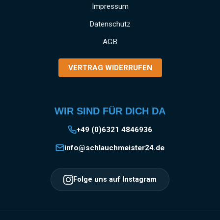
und gewerbliche Anwendungen SCHNELLE
Impressum
MONTAGE: Einfaches Anbringen und Lösen
Datenschutz
der Kupplung durch das bewährte Storz-
System EINSATZGEBIETE: Vielseitig
AGB
verwendbar in Industrie, Gewerbe, Garten- und
Landschaftsbau, Baugewerbe und
VERTRAG WIDERRUFEN
Landwirtschaft Information zur
Produktsicherheit:HerstellerDatenblattGebrau
chsanweisung
WIR SIND FÜR DICH DA
+49 (0)6321 4846936
info@schlauchmeister24.de
Folge uns auf Instagram