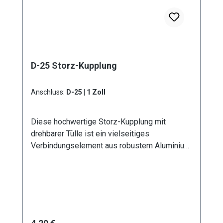
D-25 Storz-Kupplung
Anschluss:
D-25 | 1 Zoll
Diese hochwertige Storz-Kupplung mit
drehbarer Tülle ist ein vielseitiges
Verbindungselement aus robustem Aluminium.
Erhältlich in sechs verschiedenen
Durchmessern von D - 25 mm bis A - 100 mm,
bietet sie optimale Lösungen für
unterschiedliche Anwendungsbereiche. Die
drehbare Ausführung der Tülle ermöglicht eine
flexible Handhabung und verhindert effektiv
Regulärer Preis: