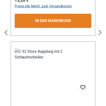
13,20 €
das Verdrehen des angeschlossenen
Preise inkl. MwSt. zzgl. Versandkosten
Schlauchs. Mit einem maximalen
Betriebsdruck von 16 bar eignet sich die
Kupplung hervorragend für den Einsatz in
IN DEN WARENKORB
Industrie, Gewerbe, Garten- und
Landschaftsbau sowie in der Landwirtschaft.
Die Aluminium-Konstruktion gewährleistet
nicht nur eine lange Lebensdauer, sondern
auch Korrosionsbeständigkeit bei geringem
Gewicht. Dank der standardisierten Storz-
Verbindung ist eine schnelle und zuverlässige
Kopplung garantiert. Die präzise Verarbeitung
sorgt für optimale Passform und Dichtigkeit.
Besonders geeignet für professionelle
Anwendungen im Wassertransport und in
technischen Systemen mit verschiedenen
Durchflussanforderungen. GRÖSSEN: C
Storz-Kupplung mit Tüllen-Ø 32 mm
KONSTRUKTION: Hochwertige Aluminium-