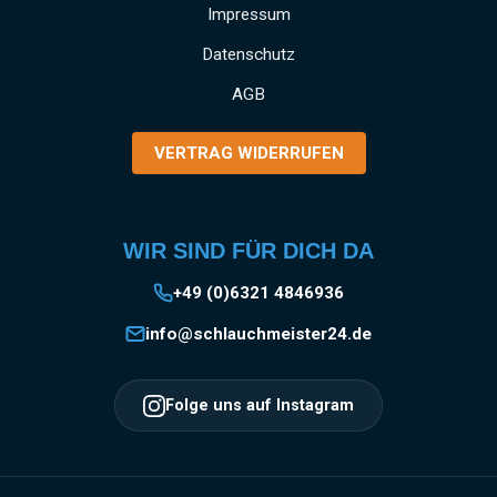
und gewerbliche Anwendungen SCHNELLE
Impressum
MONTAGE: Einfaches Anbringen und Lösen
Datenschutz
der Kupplung durch das bewährte Storz-
System EINSATZGEBIETE: Vielseitig
AGB
verwendbar in Industrie, Gewerbe, Garten- und
Landschaftsbau, Baugewerbe und
VERTRAG WIDERRUFEN
Landwirtschaft Information zur
Produktsicherheit:HerstellerDatenblattGebrau
chsanweisung
WIR SIND FÜR DICH DA
+49 (0)6321 4846936
info@schlauchmeister24.de
Folge uns auf Instagram