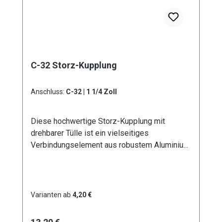
C-32 Storz-Kupplung
Anschluss:
C-32 | 1 1/4 Zoll
Diese hochwertige Storz-Kupplung mit
drehbarer Tülle ist ein vielseitiges
Verbindungselement aus robustem Aluminium.
Erhältlich in sechs verschiedenen
Durchmessern von D - 25 mm bis A - 100 mm,
bietet sie optimale Lösungen für
unterschiedliche Anwendungsbereiche. Die
Varianten ab
4,20 €
drehbare Ausführung der Tülle ermöglicht eine
flexible Handhabung und verhindert effektiv
Regulärer Preis: