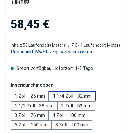
Regulärer Preis:
58,45 €
Inhalt:
50 Laufende(r) Meter
(1,17 € / 1 Laufende(r) Meter)
Preise inkl. MwSt. zzgl. Versandkosten
Sofort verfügbar, Lieferzeit: 1-3 Tage
auswählen
Innendurchmesser
1 Zoll - 25 mm
1 1/4 Zoll - 32 mm
1 1/2 Zoll - 38 mm
2 Zoll - 52 mm
3 Zoll - 76 mm
4 Zoll - 100 mm
6 Zoll - 150 mm
8 Zoll - 200 mm