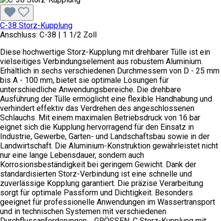
C-38 Storz-Kupplung
Anschluss:
C-38 | 1 1/2 Zoll
Diese hochwertige Storz-Kupplung mit drehbarer Tülle ist ein
vielseitiges Verbindungselement aus robustem Aluminium.
Erhältlich in sechs verschiedenen Durchmessern von D - 25 mm
bis A - 100 mm, bietet sie optimale Lösungen für
unterschiedliche Anwendungsbereiche. Die drehbare
Ausführung der Tülle ermöglicht eine flexible Handhabung und
verhindert effektiv das Verdrehen des angeschlossenen
Schlauchs. Mit einem maximalen Betriebsdruck von 16 bar
eignet sich die Kupplung hervorragend für den Einsatz in
Industrie, Gewerbe, Garten- und Landschaftsbau sowie in der
Landwirtschaft. Die Aluminium-Konstruktion gewährleistet nicht
nur eine lange Lebensdauer, sondern auch
Korrosionsbeständigkeit bei geringem Gewicht. Dank der
standardisierten Storz-Verbindung ist eine schnelle und
zuverlässige Kopplung garantiert. Die präzise Verarbeitung
sorgt für optimale Passform und Dichtigkeit. Besonders
geeignet für professionelle Anwendungen im Wassertransport
und in technischen Systemen mit verschiedenen
Durchflussanforderungen. GRÖSSEN: C Storz-Kupplung mit