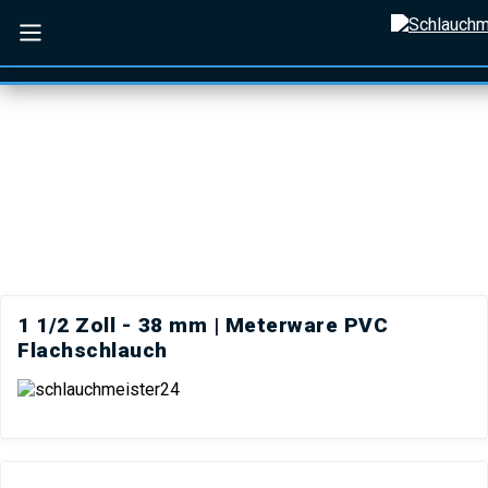
Zum Hauptinhalt springen
Zur Suche springen
Zur
Hauptnavigation springen
K
Menü schließen
1 1/2 Zoll - 38 mm | Meterware PVC
Flachschlauch