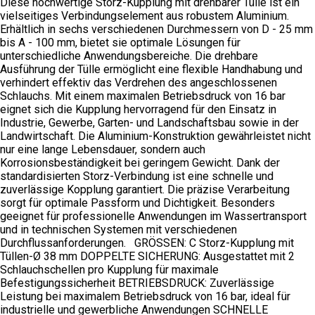
Diese hochwertige Storz-Kupplung mit drehbarer Tülle ist ein
vielseitiges Verbindungselement aus robustem Aluminium.
Erhältlich in sechs verschiedenen Durchmessern von D - 25 mm
bis A - 100 mm, bietet sie optimale Lösungen für
unterschiedliche Anwendungsbereiche. Die drehbare
Ausführung der Tülle ermöglicht eine flexible Handhabung und
verhindert effektiv das Verdrehen des angeschlossenen
Schlauchs. Mit einem maximalen Betriebsdruck von 16 bar
eignet sich die Kupplung hervorragend für den Einsatz in
Industrie, Gewerbe, Garten- und Landschaftsbau sowie in der
Landwirtschaft. Die Aluminium-Konstruktion gewährleistet nicht
nur eine lange Lebensdauer, sondern auch
Korrosionsbeständigkeit bei geringem Gewicht. Dank der
standardisierten Storz-Verbindung ist eine schnelle und
zuverlässige Kopplung garantiert. Die präzise Verarbeitung
sorgt für optimale Passform und Dichtigkeit. Besonders
geeignet für professionelle Anwendungen im Wassertransport
und in technischen Systemen mit verschiedenen
Durchflussanforderungen. GRÖSSEN: C Storz-Kupplung mit
Tüllen-Ø 38 mm DOPPELTE SICHERUNG: Ausgestattet mit 2
Schlauchschellen pro Kupplung für maximale
Befestigungssicherheit BETRIEBSDRUCK: Zuverlässige
Leistung bei maximalem Betriebsdruck von 16 bar, ideal für
industrielle und gewerbliche Anwendungen SCHNELLE