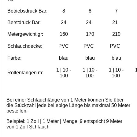
Betriebsdruck Bar:
8
8
7
Berstdruck Bar:
24
24
21
Metergewicht gr:
160
170
210
Schlauchdecke:
PVC
PVC
PVC
Farbe:
blau
blau
blau
1 | 10 -
1 | 10 -
1 | 10 -
1
Rollenlängen m:
100
100
100
Bei einer Schlauchlänge von 1 Meter können Sie über
die Stückzahl jede beliebige Länge bis maximal 50 Meter
bestellen.
Beispiel: 1 Zoll | 1 Meter | Menge: 9 entspricht 9 Meter
von 1 Zoll Schlauch